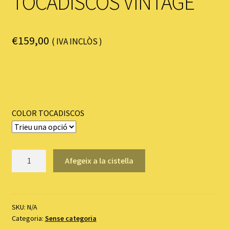
TOCADISCOS VINTAGE
€
159,00
( IVA INCLÒS )
COLOR TOCADISCOS
quantitat
Afegeix a la cistella
de
TOCADISCOS
VINTAGE
SKU:
N/A
Categoria:
Sense categoria